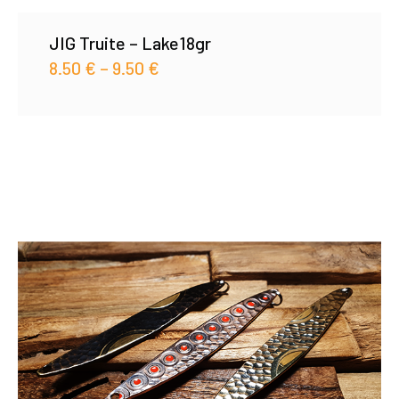
JIG Truite – Lake18gr
8.50
€
–
9.50
€