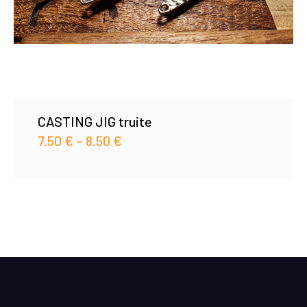
CASTING JIG truite
7.50
€
–
8.50
€