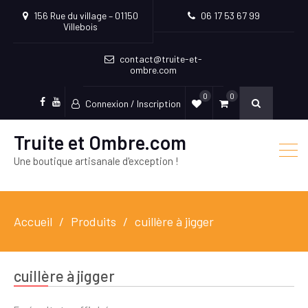
156 Rue du village – 01150
06 17 53 67 99
Villebois
contact@truite-et-
ombre.com
0
0
Connexion / Inscription
Facebook
Youtube
Truite et Ombre.com
Une boutique artisanale d'exception !
Accueil
Produits
cuillère à jigger
cuillère à jigger