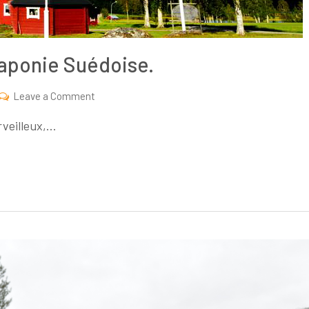
Laponie Suédoise.
on
Leave a Comment
Pêcher
rveilleux,…
les
salmonidés
en
Laponie
Suédoise.