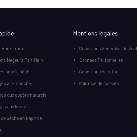
apide
Mentions légales
 Hook Truite
Conditions Générales de Ven
ons Nageurs Fait Main
Données Personnelles
res pour la pêche
Conditions de retour
ges à la mouche
Politique de cookies
ges aux appâts naturels
es aux leurres
r de pêche en Laponie
og