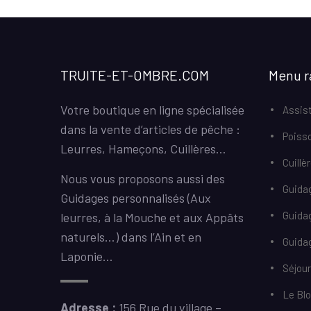
TRUITE-ET-OMBRE.COM
Menu r
Votre boutique en ligne spécialisée
Assist
dans la vente d’articles de pêche :
Poiss
Leurres, Hameçons, Cuillères…
Cuillè
Nous vous proposons aussi des
Guida
Guidages personnalisés (Aux
Guida
leurres, à la Mouche et aux Appâts
naturels…) dans l’Ain et en
Guidag
Laponie…
Séjou
Le Bl
Adresse :
156 Rue du village –