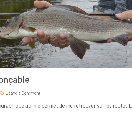
nonçable
on
Leave a Comment
Les
aphique qui me permet de me retrouver sur les routes Lapo
rivières
au
nom
imprononçable