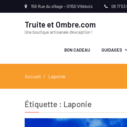
156 Rue du village – 01150 Villebois
06 17 53 
Truite et Ombre.com
Une boutique artisanale d'exception !
BON CADEAU
GUIDAGES
Accueil
Laponie
Étiquette :
Laponie