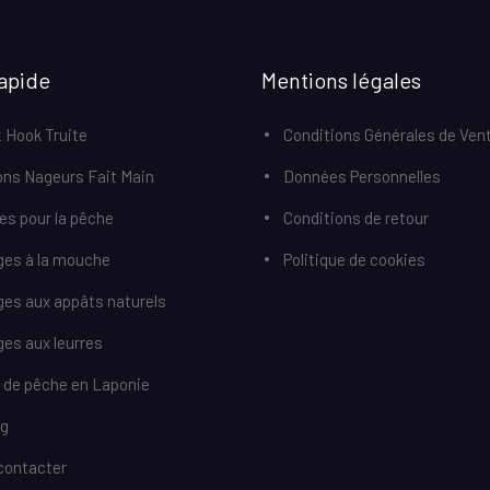
apide
Mentions légales
 Hook Truite
Conditions Générales de Ven
ons Nageurs Fait Main
Données Personnelles
res pour la pêche
Conditions de retour
ges à la mouche
Politique de cookies
ges aux appâts naturels
es aux leurres
r de pêche en Laponie
og
contacter