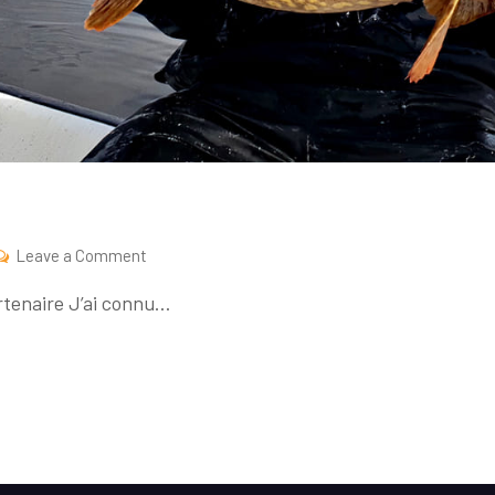
on
Leave a Comment
Guide
rtenaire J’ai connu…
du
mois