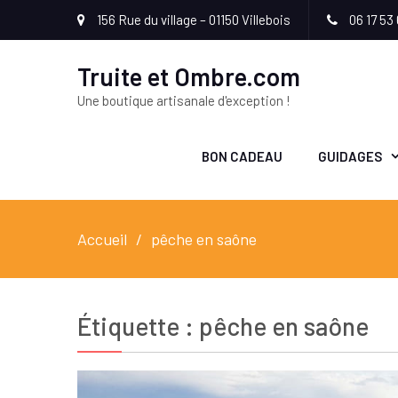
156 Rue du village – 01150 Villebois
06 17 53 
Truite et Ombre.com
Une boutique artisanale d'exception !
BON CADEAU
GUIDAGES
Accueil
pêche en saône
Étiquette :
pêche en saône