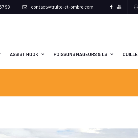
67 99
contact@truite-et-ombre.com
Facebook
Youtub
ASSIST HOOK
POISSONS NAGEURS & LS
CUILL