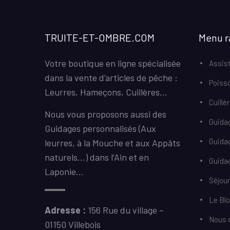
TRUITE-ET-OMBRE.COM
Menu r
Votre boutique en ligne spécialisée
Assist
dans la vente d’articles de pêche :
Poiss
Leurres, Hameçons, Cuillères…
Cuillè
Nous vous proposons aussi des
Guida
Guidages personnalisés (Aux
Guida
leurres, à la Mouche et aux Appâts
naturels…) dans l’Ain et en
Guidag
Laponie…
Séjou
Le Bl
Adresse :
156 Rue du village –
Nous 
01150 Villebois