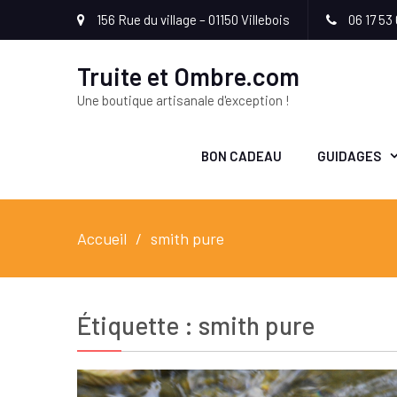
156 Rue du village – 01150 Villebois
06 17 53 
Truite et Ombre.com
Une boutique artisanale d'exception !
BON CADEAU
GUIDAGES
Accueil
smith pure
Étiquette :
smith pure