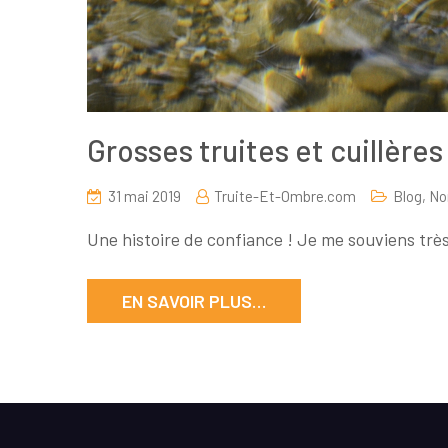
Grosses truites et cuillèr
31 mai 2019
Truite-Et-Ombre.com
Blog
,
No
Une histoire de confiance ! Je me souviens trè
EN SAVOIR PLUS…