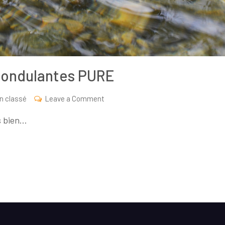
es ondulantes PURE
on
n classé
Leave a Comment
Grosses
s bien…
truites
et
cuillères
ondulantes
PURE