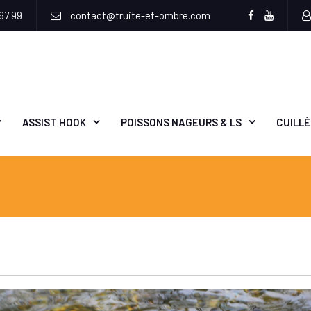
67 99
contact@truite-et-ombre.com
Facebook
Youtub
ASSIST HOOK
POISSONS NAGEURS & LS
CUILL