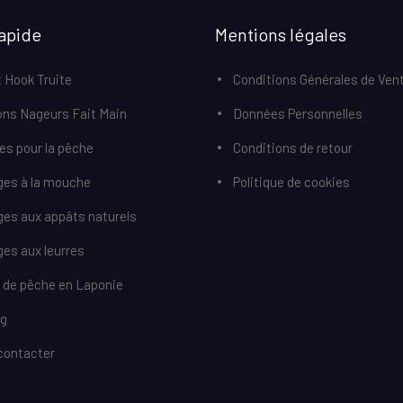
apide
Mentions légales
 Hook Truite
Conditions Générales de Ven
ons Nageurs Fait Main
Données Personnelles
res pour la pêche
Conditions de retour
ges à la mouche
Politique de cookies
ges aux appâts naturels
es aux leurres
r de pêche en Laponie
og
contacter