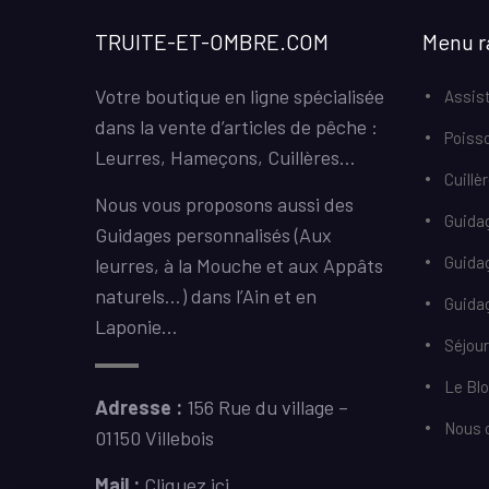
TRUITE-ET-OMBRE.COM
Menu r
Votre boutique en ligne spécialisée
Assist
dans la vente d’articles de pêche :
Poiss
Leurres, Hameçons, Cuillères…
Cuillè
Nous vous proposons aussi des
Guida
Guidages personnalisés (Aux
Guida
leurres, à la Mouche et aux Appâts
naturels…) dans l’Ain et en
Guidag
Laponie…
Séjou
Le Bl
Adresse :
156 Rue du village –
Nous 
01150 Villebois
Mail :
Cliquez ici