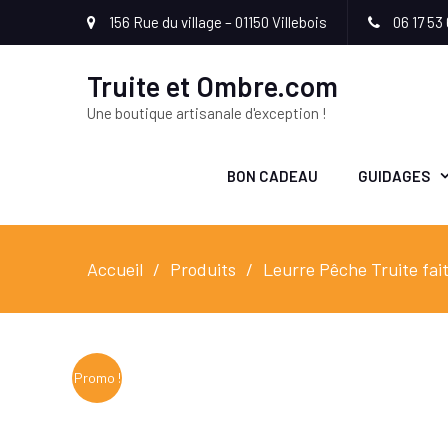
156 Rue du village – 01150 Villebois
06 17 53 
Truite et Ombre.com
Une boutique artisanale d'exception !
BON CADEAU
GUIDAGES
Accueil
Produits
Leurre Pêche Truite fai
Promo !