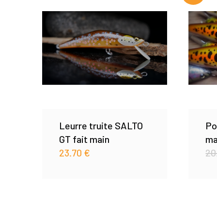
Leurre truite SALTO
Po
GT fait main
ma
23.70
€
20