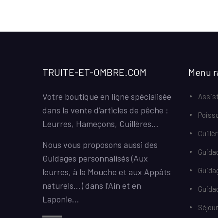
TRUITE-ET-OMBRE.COM
Menu r
Votre boutique en ligne spécialisée
Assist
dans la vente d’articles de pêche :
Poiss
Leurres, Hameçons, Cuillères…
Cuillè
Nous vous proposons aussi des
Guida
Guidages personnalisés (Aux
Guida
leurres, à la Mouche et aux Appâts
naturels…) dans l’Ain et en
Guidag
Laponie…
Séjou