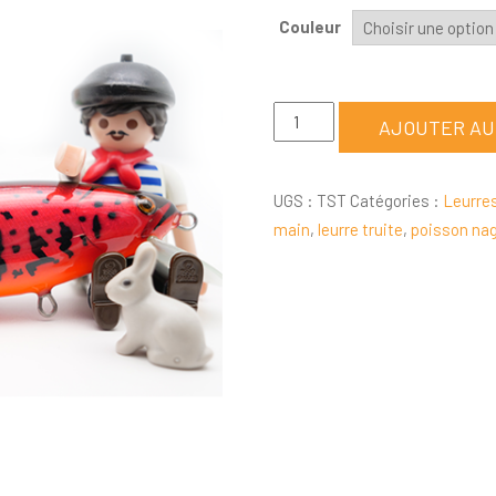
Couleur
quantité
AJOUTER AU
de
Leurre
UGS :
TST
Catégories :
Leurres
Pêche
main
,
leurre truite
,
poisson na
Truite
fait
main
TST
130