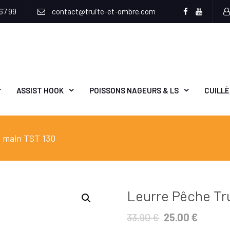
67 99
contact@truite-et-ombre.com
Facebook
Youtub
ASSIST HOOK
POISSONS NAGEURS & LS
CUILL
t main TST 130
Leurre Pêche Tru
33.90
€
25.00
€