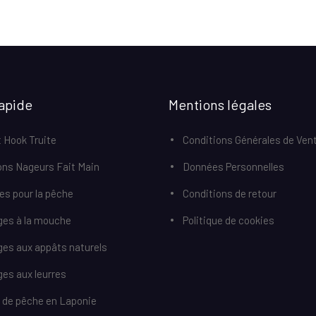
apide
Mentions légales
 Hook Truite
Conditions Générales de Ven
ons Nageurs Fait Main
Données Personnelles
res pour la pêche
Conditions de retour
ges à la mouche
Politique de cookies
ges aux appâts naturels
es aux leurres
r de pêche en Laponie