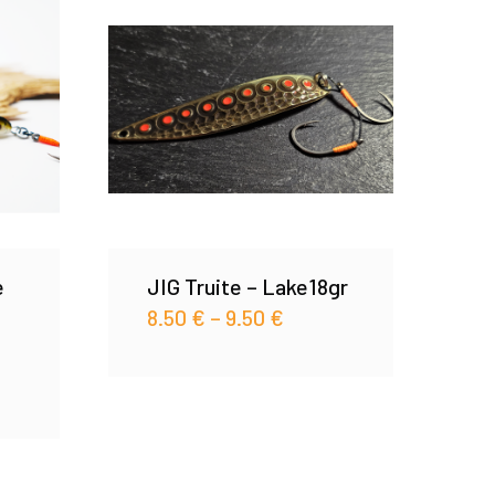
e
JIG Truite – Lake18gr
8.50
€
–
9.50
€