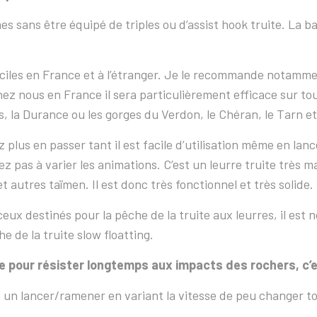
sans être équipé de triples ou d’assist hook truite. La ba
ficiles en France et à l’étranger. Je le recommande notam
hez nous en France il sera particulièrement efficace sur tous
es, la Durance ou les gorges du Verdon, le Chéran, le Tarn et
plus en passer tant il est facile d’utilisation même en lan
z pas à varier les animations. C’est un leurre truite très ma
t autres taïmen. Il est donc très fonctionnel et très solide.
ceux destinés pour la pêche de la truite aux leurres, il est 
e de la truite slow floatting.
pour résister longtemps aux impacts des rochers, c’es
te un lancer/ramener en variant la vitesse de peu changer to