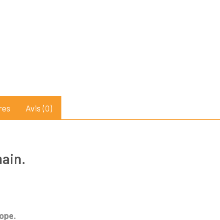
res
Avis (0)
main.
ope.