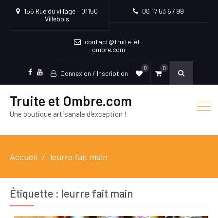
156 Rue du village – 01150
06 17 53 67 99
Villebois
contact@truite-et-
ombre.com
0
0
Connexion / Inscription
Facebook
Youtube
Truite et Ombre.com
Une boutique artisanale d'exception !
Accueil
leurre fait main
Étiquette :
leurre fait main