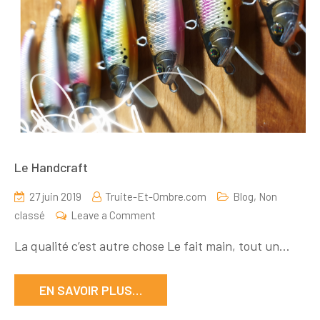
Le Handcraft
27 juin 2019
Truite-Et-Ombre.com
Blog
,
Non
on
classé
Leave a Comment
Le
La qualité c’est autre chose Le fait main, tout un…
Handcraft
EN SAVOIR PLUS…