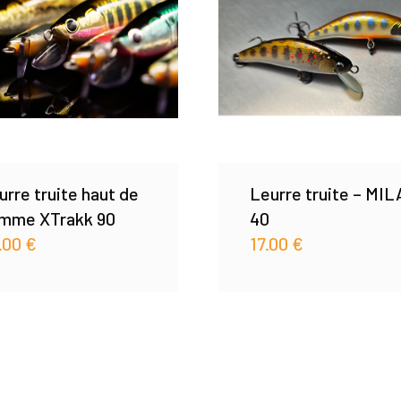
urre truite haut de
Leurre truite – MI
mme XTrakk 90
40
.00
€
17.00
€