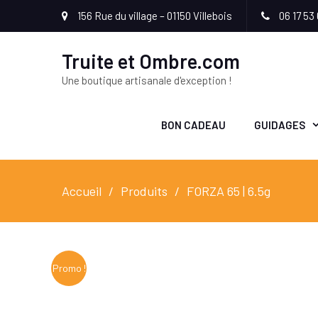
156 Rue du village – 01150 Villebois
06 17 53 
Truite et Ombre.com
Une boutique artisanale d'exception !
BON CADEAU
GUIDAGES
Accueil
Produits
FORZA 65 | 6.5g
Promo !