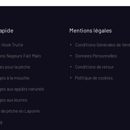
apide
Mentions légales
 Hook Truite
Conditions Générales de Ven
ons Nageurs Fait Main
Données Personnelles
res pour la pêche
Conditions de retour
ges à la mouche
Politique de cookies
ges aux appâts naturels
es aux leurres
r de pêche en Laponie
og