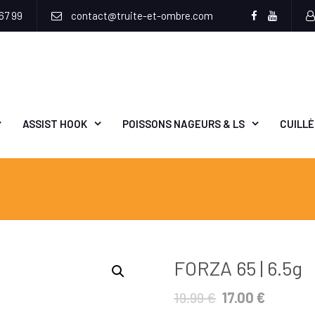
67 99
contact@truite-et-ombre.com
Facebook
Youtub
ASSIST HOOK
POISSONS NAGEURS & LS
CUILL
FORZA 65 | 6.5g
19.99
€
17.00
€