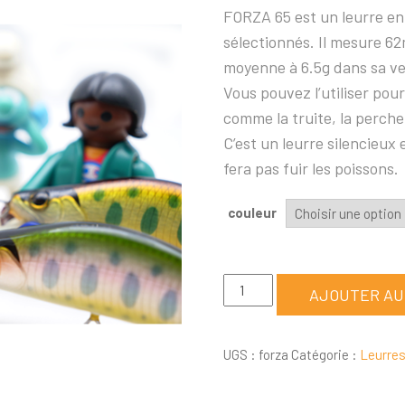
FORZA 65 est un leurre en 
sélectionnés. Il mesure 6
moyenne à 6.5g dans sa ve
Vous pouvez l’utiliser po
comme la truite, la perch
C’est un leurre silencieux e
fera pas fuir les poissons.
couleur
quantité
AJOUTER AU
de
FORZA
UGS :
forza
Catégorie :
Leurres
65
|
6.5g