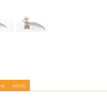
res
Avis (0)