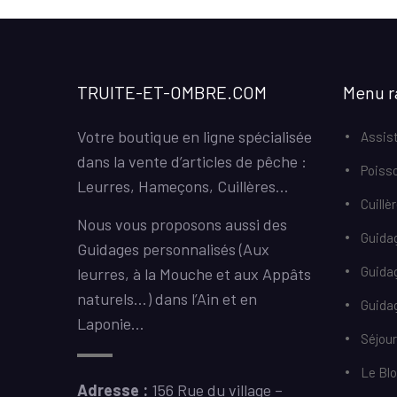
TRUITE-ET-OMBRE.COM
Menu r
Votre boutique en ligne spécialisée
Assist
dans la vente d’articles de pêche :
Poiss
Leurres, Hameçons, Cuillères…
Cuillè
Nous vous proposons aussi des
Guida
Guidages personnalisés (Aux
Guida
leurres, à la Mouche et aux Appâts
naturels…) dans l’Ain et en
Guidag
Laponie…
Séjou
Le Bl
Adresse :
156 Rue du village –