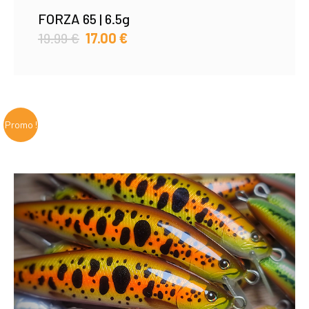
FORZA 65 | 6.5g
19.99
€
17.00
€
Promo !