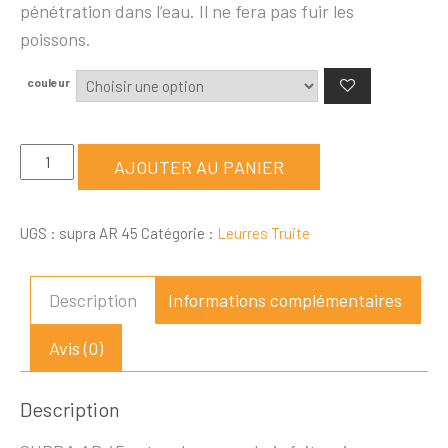
pénétration dans l’eau. Il ne fera pas fuir les
poissons.
couleur
quantité
AJOUTER AU PANIER
de
SUPRA
UGS :
supra AR 45
Catégorie :
Leurres Truite
AR
45
Description
Informations complémentaires
Avis (0)
Description