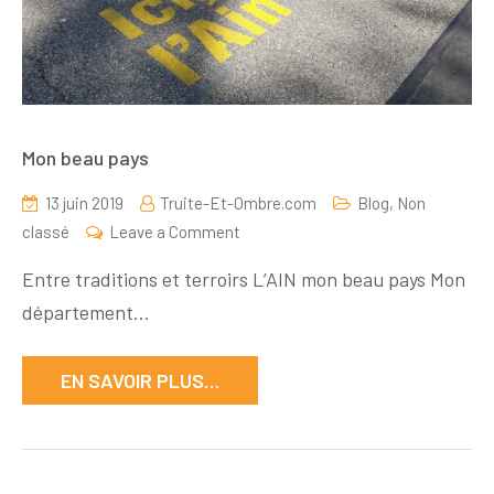
Mon beau pays
13 juin 2019
Truite-Et-Ombre.com
Blog
,
Non
on
classé
Leave a Comment
Mon
Entre traditions et terroirs L’AIN mon beau pays Mon
beau
département…
pays
EN SAVOIR PLUS…