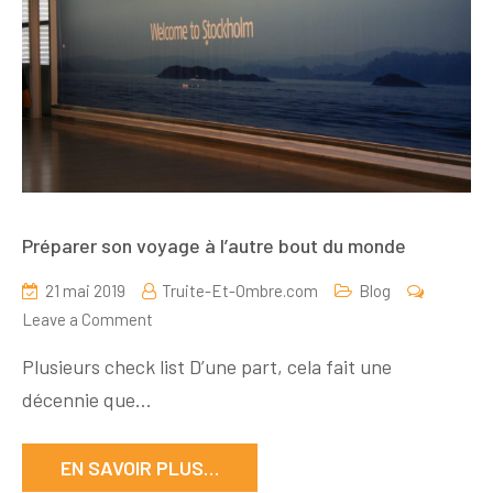
Préparer son voyage à l’autre bout du monde
21 mai 2019
Truite-Et-Ombre.com
Blog
on
Leave a Comment
Préparer
Plusieurs check list D’une part, cela fait une
son
décennie que…
voyage
à
l’autre
EN SAVOIR PLUS…
bout