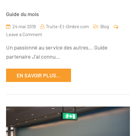
Guide du mois
24 mai 2019
Truite-Et-Ombre.com
Blog
on
Leave a Comment
Guide
Un passionné au service des autres… Guide
du
partenaire J’ai connu…
mois
EN SAVOIR PLUS…