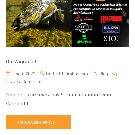
On s’agrandit !
9 août 2020
Truite-Et-Ombre.com
Blog
on
Leave a Comment
On
Non, vous ne rêvez pas ! Truite et ombre.com
s’agrandit
s’agrandit.…
!
EN SAVOIR PLUS…