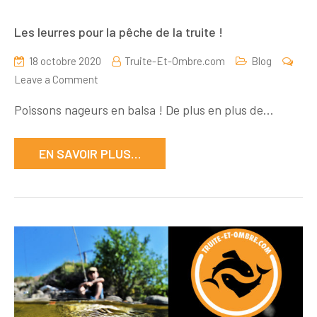
Les leurres pour la pêche de la truite !
18 octobre 2020
Truite-Et-Ombre.com
Blog
on
Leave a Comment
Les
Poissons nageurs en balsa ! De plus en plus de…
leurres
pour
EN SAVOIR PLUS…
la
pêche
de
la
truite
!