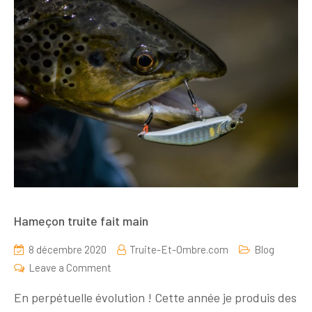
Hameçon truite fait main
8 décembre 2020
Truite-Et-Ombre.com
Blog
on
Leave a Comment
Hameçon
En perpétuelle évolution ! Cette année je produis des
truite