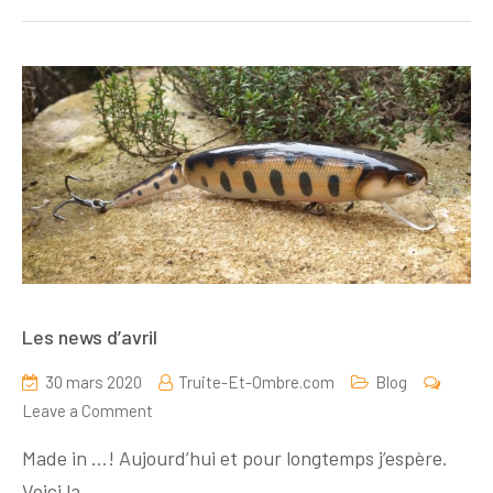
Les news d’avril
30 mars 2020
Truite-Et-Ombre.com
Blog
on
Leave a Comment
Les
Made in …! Aujourd’hui et pour longtemps j’espère.
news
Voici la…