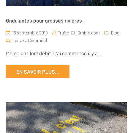
Ondulantes pour grosses rivières !
16 septembre 2019
Truite-Et-Ombre.com
Blog
on
Leave a Comment
Ondulantes
Même par fort débit ! j’ai commencé il y a…
pour
grosses
EN SAVOIR PLUS…
rivières
!