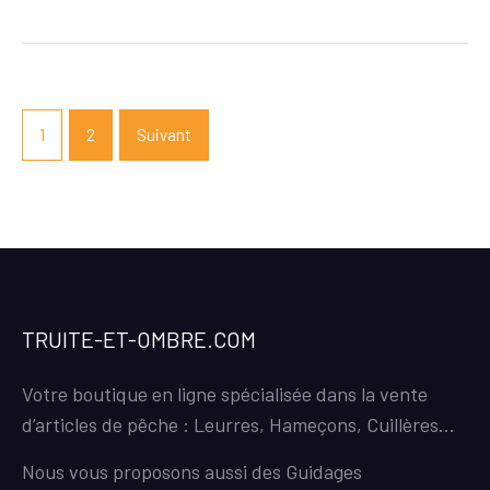
du
monde
Navigation
des
1
2
Suivant
articles
TRUITE-ET-OMBRE.COM
Votre boutique en ligne spécialisée dans la vente
d’articles de pêche : Leurres, Hameçons, Cuillères…
Nous vous proposons aussi des Guidages