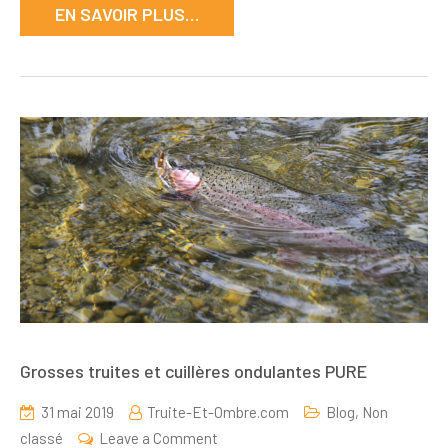
EN SAVOIR PLUS…
Grosses truites et cuillères ondulantes PURE
31 mai 2019
Truite-Et-Ombre.com
Blog
,
Non
on
classé
Leave a Comment