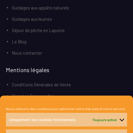
Guidages aux appâts naturels
Guidages aux leurres
Séjour de pêche en Laponie
Le Blog
Nous contacter
Mentions légales
Conditions Générales de Vente
Données Personnelles
Conditions de retour
Nous utilisons des cookies pour optimiser notre site web et notre service.
Politique de cookies
Uniquement les cookies fonctionnels
Toujours activé