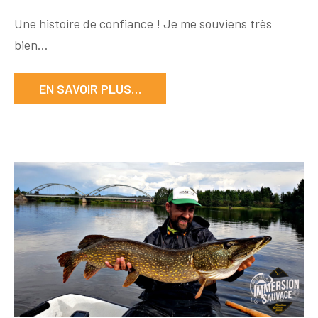
Grosses
Une histoire de confiance ! Je me souviens très
truites
bien…
et
cuillères
ondulantes
EN SAVOIR PLUS…
PURE