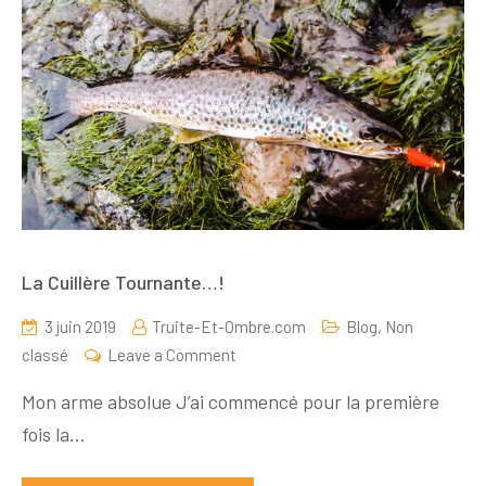
La Cuillère Tournante…!
3 juin 2019
Truite-Et-Ombre.com
Blog
,
Non
on
classé
Leave a Comment
La
Mon arme absolue J’ai commencé pour la première
Cuillère
fois la…
Tournante…!