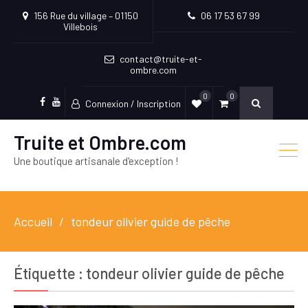
156 Rue du village – 01150
06 17 53 67 99
Villebois
contact@truite-et-
ombre.com
0
0
Connexion / Inscription
Facebook
Youtube
Truite et Ombre.com
Une boutique artisanale d'exception !
Accueil
tondeur olivier guide de pêche
Étiquette :
tondeur olivier guide de pêche